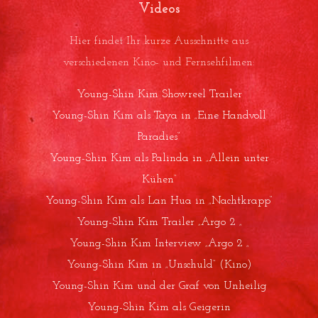
Videos
Hier findet Ihr kurze Ausschnitte aus
verschiedenen Kino- und Fernsehfilmen:
Young-Shin Kim Showreel Trailer
Young-Shin Kim als Taya in „Eine Handvoll
Paradies“
Young-Shin Kim als Palinda in „Allein unter
Kühen“
Young-Shin Kim als Lan Hua in „Nachtkrapp“
Young-Shin Kim Trailer „Argo 2 „
Young-Shin Kim Interview „Argo 2 „
Young-Shin Kim in „Unschuld“ (Kino)
Young-Shin Kim und der Graf von Unheilig
Young-Shin Kim als Geigerin