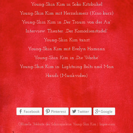
Young-Shin Kim in Soko Kitzbühel
Young-Shin Kim mit Herzschmerz (Kino kurz)
Young-Shin Kim in „Der Traum von der Au“
Interview: Theater: „Der Komödienstadel“
Young-Shin Kim tanzt
Young-Shin Kim mit Evelyn Hamann
Young-Shin Kim in „Die Wache“
Young-Shin Kim in: Lightning Bolts and Man
Hands (Musikvideo)
Facebook
Pinterest
Twitter
Google
Offizielle Website der Schauspielerin Young-Shin Kim |
Impressum