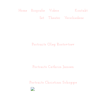
Home
Biografie
Videos
Fotos
Kontakt
Portraits
Set
Theater
Verschiedene
Portraits Oleg Rostovtsev
Portraits Cathrin Jansen
Portraits Christian Schoppe