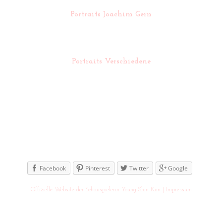
Portraits Joachim Gern
Portraits Verschiedene
Facebook
Pinterest
Twitter
Google
Offizielle Website der Schauspielerin Young-Shin Kim |
Impressum