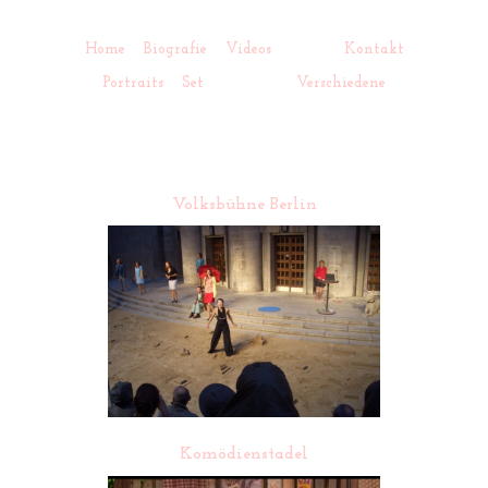
Home
Biografie
Videos
Fotos
Kontakt
Portraits
Set
Theater
Verschiedene
Volksbühne Berlin
Komödienstadel